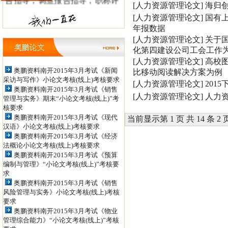
[人力资源管理论文]
海归
审，职称论文发表。 毕业论文指
[人力资源管理论文]
国有上
年报数据
导QQ: 498886956 ，438160317信
[人力资源管理论文]
关于
箱：tianshanxiezuo@126.com 职
化第四建设公司工会工作
[人力资源管理论文]
高校
称论文发表QQ: 979934524，
奥鹏资料南开2015年3月考试《新闻
比移动阅读解决方案为例
852398450 投稿信箱：
采访与写作》小论文考核(线上)考核要求
[人力资源管理论文]
201
奥鹏资料南开2015年3月考试《销售
jiaoshizhijia888@126.com
[人力资源管理论文]
人力
管理与实务》期末“小论文考核(线上)”考
核要求
奥鹏资料南开2015年3月考试《现代
当前显示第 1 页 共 14 条 2 
汉语》小论文考核(线上)考核要求
奥鹏资料南开2015年3月考试《经济
法概论小论文考核(线上)考核要求
奥鹏资料南开2015年3月考试《预算
编制与管理》“小论文考核(线上)”考核要
求
奥鹏资料南开2015年3月考试《销售
风险管理与实务》小论文考核(线上)考核
要求
奥鹏资料南开2015年3月考试《物业
管理综合能力》“小论文考核(线上)”考核