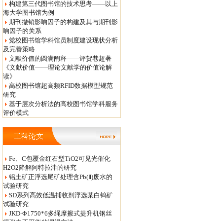
构建第三代图书馆的技术思考——以上
海大学图书馆为例
期刊撤销影响因子的构建及其与期刊影
响因子的关系
党校图书馆学科馆员制度建设现状分析
及完善策略
文献价值的圆满阐释——评贺巷超著
《文献价值——理论文献学的价值论解
读》
高校图书馆超高频RFID数据模型规范
研究
基于层次分析法的高校图书馆学科服务
评价模式
Fe、C包覆金红石型TiO2可见光催化
H2O2降解阿特拉津的研究
铝土矿正浮选尾矿处理含Pb(Ⅱ)废水的
试验研究
SD系列高效低温捕收剂浮选某白钨矿
试验研究
JKD-Φ1750*6多绳摩擦式提升机钢丝