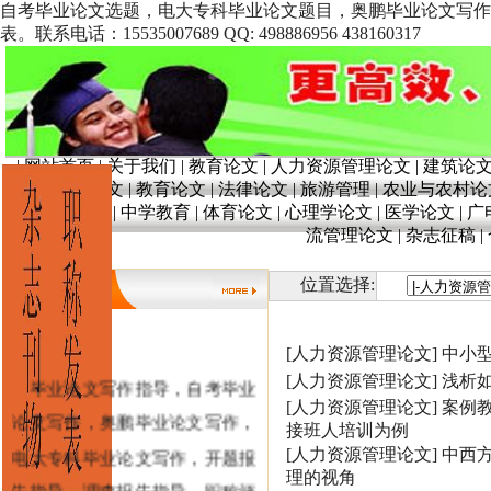
自考毕业论文选题，电大专科毕业论文题目，奥鹏毕业论文写作
表。联系电话：15535007689 QQ: 498886956 438160317
|
网站首页
|
关于我们
|
教育论文
|
人力资源管理论文
|
建筑论
文
|
奥鹏论文
|
教育论文
|
法律论文
|
旅游管理
|
农业与农村论
育
|
学前教育
|
中学教育
|
体育论文
|
心理学论文
|
医学论文
|
广
流管理论文
|
杂志征稿
|
位置选择:
[人力资源管理论文]
中小
毕业论文写作指导，自考毕业
[人力资源管理论文]
浅析
[人力资源管理论文]
案例
论文写作，奥鹏毕业论文写作，
接班人培训为例
电大专科毕业论文写作，开题报
[人力资源管理论文]
中西
理的视角
告指导，调查报告指导，职称评