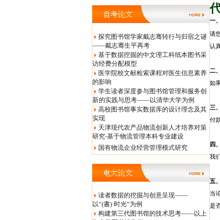
一
请
探究图书馆学家戴志骞转行与归宿之谜
——戴志骞生平再考
认
基于数据挖掘的中文理工科纸本图书采
访经费分配模型
二
医学院校文献检索课程对医生信息素养
的影响
如
学生读者深度参与图书馆管理和服务创
新的实践与思考——以清华大学为例
三
高校图书馆事实数据库的设计理念及其
实现
付
天津现代农产品物流创新人才培养对策
研究-基于物流管理本科专业建设
四
国有物流企业经营管理模式研究
我
五
当
读者数据的挖掘与创意呈现——
以“(書)·时光”为例
是
构建第三代图书馆的技术思考——以上