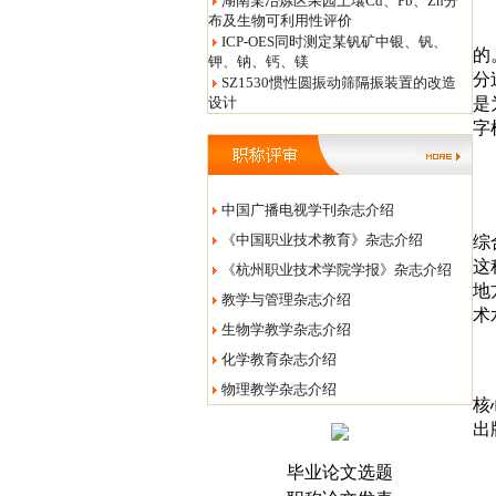
湖南某冶炼区果园土壤Cd、Pb、Zn分
问
布及生物可利用性评价
答
ICP-OES同时测定某钒矿中银、钒、
的
钾、钠、钙、镁
分
SZ1530惯性圆振动筛隔振装置的改造
设计
是
字
问
中国广播电视学刊杂志介绍
答
《中国职业技术教育》杂志介绍
综
这
《杭州职业技术学院学报》杂志介绍
地
教学与管理杂志介绍
术
生物学教学杂志介绍
问
化学教育杂志介绍
答
物理教学杂志介绍
核
出
毕业论文选题
问