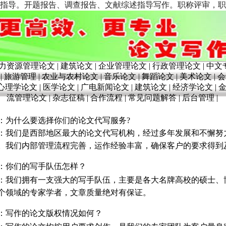
告、调查报告、文献综述指导写作。职称评审，职称论文发表。联系电话：1
力资源管理论文
|
建筑论文
|
企业管理论文
|
行政管理论文
|
中文
|
旅游管理
|
农业与农村论文
|
音乐论文
|
舞蹈论文
|
美术论文
|
会
心理学论文
|
医学论文
|
广电新闻论文
|
建筑论文
|
经济学论文
|
流管理论文
|
杂志征稿
|
合作流程
|
常见问题解答
|
后台管理
|
：为什么要选择你们的论文代写服务
?
：我们是西部地区最大的论文代写机构，经过多年发展和不懈努
。我们内部管理流程完善，运作经验丰富，确保客户的要求得到
：你们的写手队伍怎样？
：我们拥有一支强大的写手队伍，主要是各大名牌高校的硕士、
个领域的专家学者，文章质量绝对有保证。
：写作的论文版权情况如何？