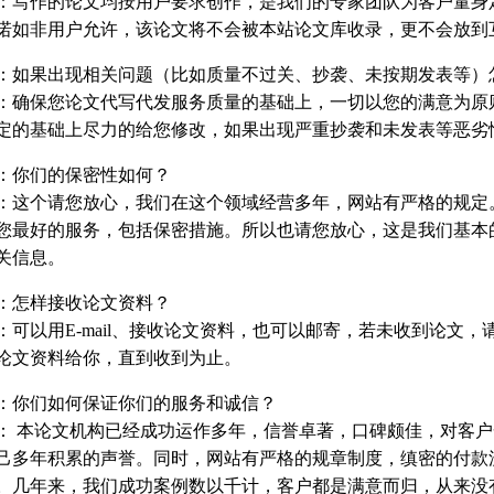
：写作的论文均按用户要求创作，是我们的专家团队为客户量身
诺如非用户允许，该论文将不会被本站论文库收录，更不会放到
：如果出现相关问题（比如质量不过关、抄袭、未按期发表等）
：确保您论文代写代发服务质量的基础上，一切以您的满意为原
定的基础上尽力的给您修改，如果出现严重抄袭和未发表等恶劣
：你们的保密性如何？
：这个请您放心，我们在这个领域经营多年，网站有严格的规定
您最好的服务，包括保密措施。所以也请您放心，这是我们基本
关信息。
：怎样接收论文资料？
：可以用
E-mail
、接收论文资料，也可以邮寄，若未收到论文，
论文资料给你，直到收到为止。
：你们如何保证你们的服务和诚信？
： 本论文机构已经成功运作多年，信誉卓著，口碑颇佳，对客
己多年积累的声誉。同时，网站有严格的规章制度，缜密的付款
。几年来，我们成功案例数以千计，客户都是满意而归，从来没