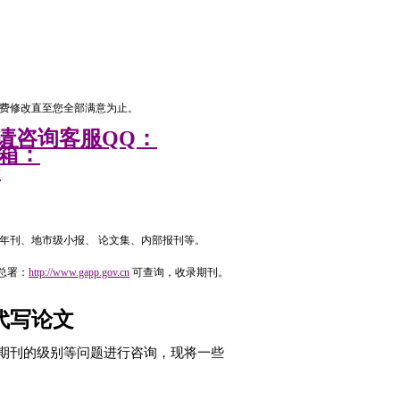
费修改直至您全部满意为止。
请咨询客服QQ：
邮箱：
9
、年刊、地市级小报、 论文集、内部报刊等。
。
总署：
http://www.gapp.gov.cn
可查询，收录期刊。
。
代写论文
期刊的级别等问题进行咨询，现将一些