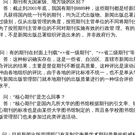
：期刊有无国家级、地方级的区别？
：截止到2001年底，我国有期刊8889种，这些期刊都是经
。凡获得国内统一刊号的期刊，均为正式出版物。新闻出版总署
过级别，仅从出版管理的角度，按照期刊主管单位的不同将期刊
为了按照期刊主管单位的不同对期刊实施有效的行政管 理。有的
样，不是新闻出版总署组织评选出来的， 并非政府行为。
：有的期刊在封面上刊载“××省一级期刊”、“××省二级期刊”
：这种标识确实存在，这是一些省、自治区、直辖市新闻出版
合评比的结果，主要是督促期刊不断提高质量。这种评比是滚动
种由各地组织的评比，由于各地的评比标准不统一，也不是单从
方新闻出版管理部门就本地期刊的出版质量进行的一种综合评价
水平。
：“核心期刊”是怎么回事？
：“核心期刊”是国内几所大学的图书馆根据期刊的引文率、
心期刊的标准也是由某些大学图书馆制定的，而且各学校图书馆
版管理部门也未参加过此类评选活动。
：目前新闻出版管理部门有无制定衡量学术期刊质量的权威