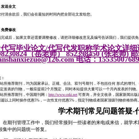
、发送全文
您付清余款后，我们会在最短的时间内把全部论文发给您。
、免费修改
易完成后，如果文章还需要调整修改，请把详细修改意见及编号告诉我们，我们提供免
★代写毕业论文/代写代发职称学术论文详细
08230824（岳老师） 852398450 (张老师) 
ianshanxiezuo@126.com 电话：1553500768
注：
.本站所推荐期刊，均为国家承认、正规、合法、双刊号期刊，不包括任何 形式的增刊
.制定发表的刊物，一般应提前2个月预定，同时本站提供大量可以一个月内发表的刊物
.本站所推荐期刊，中国期刊网：
http://www.cnki.net
可查询，并全文收录，国家新闻出版
. 两篇以上同时操作优惠5%，一次性支付优惠5%，指定刊物或者国家顶级刊物价格协商
学术期刊常见问题答疑-
在期刊管理工作中，我们经常接到一些读者的来电或来信，就学术
较集中的问题统一答复。