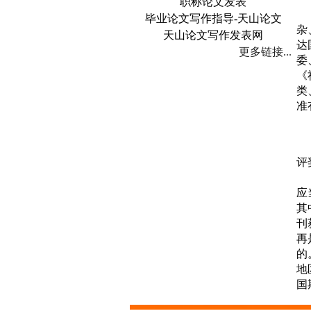
职称论文发表
答
毕业论文写作指导-天山论文
杂
天山论文写作发表网
达
更多链接...
委
《
类
准
问
评
答
应
其
刊
再
的
地
国