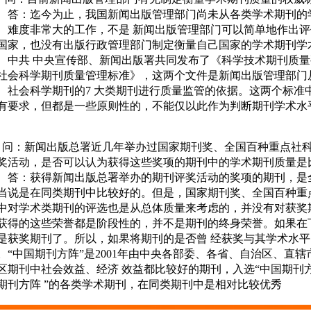
：迄今为止，我国新闻出版管理部门尚未从各类学术期刊的学
、难度非常大的工作，不是 新闻出版管理部门可以简单地作出
国家，也没有出版行政管理部门制定衡量自己国家的学术期刊学术
、中共 中央宣传部、新闻出版署共同发布了《科学技术期刊质量要
社会科学期刊质量管理标准》，这两个文件是新闻出版管理部门从
、社会科学期刊的7 大类期刊进行质量监管的依据。这两个标准
有要求，但都是一些原则性的，不能仅以此作为判断期刊学术水
：新闻出版总署近几年举办过国家期刊奖、全国百种重点社科
奖活动，是否可以认为获得这些奖项的期刊中的学术期刊质量是
：获得新闻出版总署举办的期刊评奖活动的奖项的期刊，是全
当说是在同类期刊中比较好的。但是，国家期刊奖、全国百种重
中对学术类期刊的评选也是从总体质量来考虑的，并没有对获奖
获得的这些荣誉都是阶段性的，并不是期刊的终身荣誉。如果在
是获奖期刊了。所以，如果将期刊的是否曾 经获奖与其学术水
。“中国期刊方阵”是2001年由中央各部委、各省、自治区、直
区期刊中社会效益、经济 效益都比较好的期刊，入选“中国期刊方阵
期刊方阵 ”的各类学术期刊，在同类期刊中是相对比较优秀