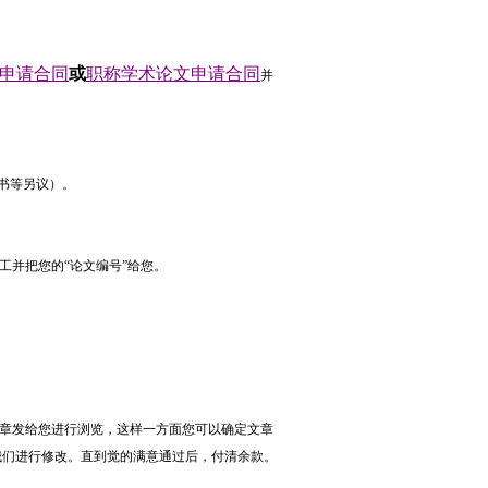
申请合同
或
职称学术论文申请合同
并
书等另议）。
工并把您的“论文编号”给您。
章发给您进行浏览，这样一方面您可以确定文章
我们进行修改。直到觉的满意通过后，付清余款。