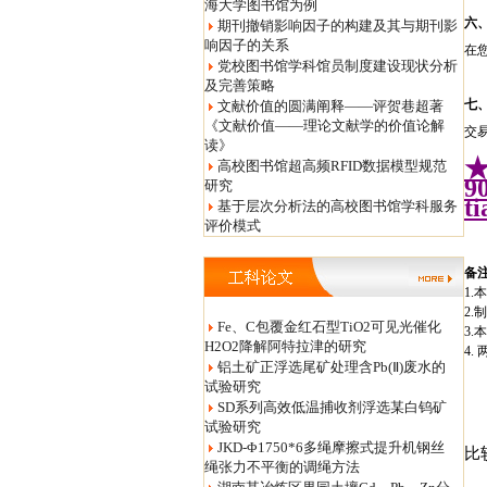
海大学图书馆为例
六
期刊撤销影响因子的构建及其与期刊影
响因子的关系
在
党校图书馆学科馆员制度建设现状分析
及完善策略
七
文献价值的圆满阐释——评贺巷超著
《文献价值——理论文献学的价值论解
交
读》
高校图书馆超高频RFID数据模型规范
9
研究
t
基于层次分析法的高校图书馆学科服务
评价模式
备
1
2
Fe、C包覆金红石型TiO2可见光催化
3
H2O2降解阿特拉津的研究
4
铝土矿正浮选尾矿处理含Pb(Ⅱ)废水的
试验研究
SD系列高效低温捕收剂浮选某白钨矿
试验研究
JKD-Φ1750*6多绳摩擦式提升机钢丝
比
绳张力不平衡的调绳方法