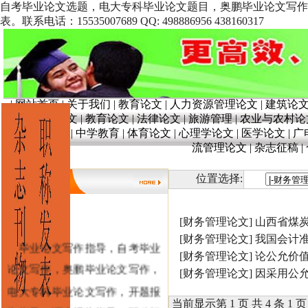
自考毕业论文选题，电大专科毕业论文题目，奥鹏毕业论文写作
表。联系电话：15535007689 QQ: 498886956 438160317
|
网站首页
|
关于我们
|
教育论文
|
人力资源管理论文
|
建筑论
文
|
奥鹏论文
|
教育论文
|
法律论文
|
旅游管理
|
农业与农村论
育
|
学前教育
|
中学教育
|
体育论文
|
心理学论文
|
医学论文
|
广
流管理论文
|
杂志征稿
|
位置选择:
[财务管理论文]
山西省煤
[财务管理论文]
我国会计
毕业论文写作指导，自考毕业
[财务管理论文]
论公允价值
论文写作，奥鹏毕业论文写作，
[财务管理论文]
因采用公
电大专科毕业论文写作，开题报
当前显示第 1 页 共 4 条 1 页