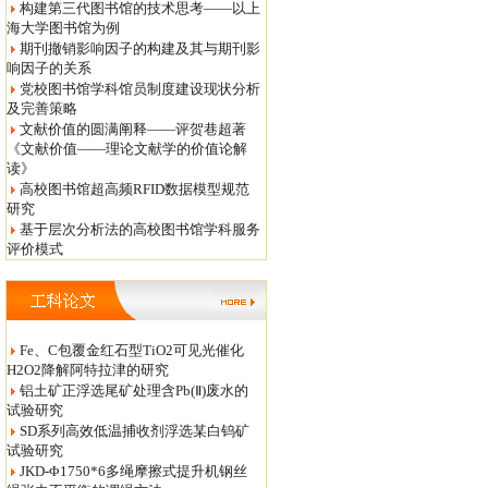
构建第三代图书馆的技术思考——以上
海大学图书馆为例
期刊撤销影响因子的构建及其与期刊影
响因子的关系
党校图书馆学科馆员制度建设现状分析
及完善策略
文献价值的圆满阐释——评贺巷超著
《文献价值——理论文献学的价值论解
读》
高校图书馆超高频RFID数据模型规范
研究
基于层次分析法的高校图书馆学科服务
评价模式
Fe、C包覆金红石型TiO2可见光催化
H2O2降解阿特拉津的研究
铝土矿正浮选尾矿处理含Pb(Ⅱ)废水的
试验研究
SD系列高效低温捕收剂浮选某白钨矿
试验研究
JKD-Φ1750*6多绳摩擦式提升机钢丝