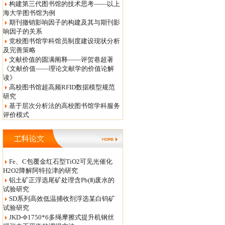
构建第三代图书馆的技术思考——以上
海大学图书馆为例
期刊撤销影响因子的构建及其与期刊影
响因子的关系
党校图书馆学科馆员制度建设现状分析
及完善策略
文献价值的圆满阐释——评贺巷超著
《文献价值——理论文献学的价值论解
读》
高校图书馆超高频RFID数据模型规范
研究
基于层次分析法的高校图书馆学科服务
评价模式
Fe、C包覆金红石型TiO2可见光催化
H2O2降解阿特拉津的研究
铝土矿正浮选尾矿处理含Pb(Ⅱ)废水的
试验研究
SD系列高效低温捕收剂浮选某白钨矿
试验研究
JKD-Φ1750*6多绳摩擦式提升机钢丝