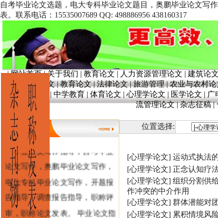
自考毕业论文选题，电大专科毕业论文题目，奥鹏毕业论文写作
表。联系电话：15535007689 QQ: 498886956 438160317
|
网站首页
|
关于我们
|
教育论文
|
人力资源管理论文
|
建筑论
文
|
奥鹏论文
|
教育论文
|
法律论文
|
旅游管理
|
农业与农村论
育
|
学前教育
|
中学教育
|
体育论文
|
心理学论文
|
医学论文
|
广
流管理论文
|
杂志征稿
|
位置选择:
毕业论文写作指导，自考毕业
[心理学论文]
运动式执法
论文写作，奥鹏毕业论文写作，
[心理学论文]
正念认知疗
电大专科毕业论文写作，开题报
[心理学论文]
组织分割供
作冲突的中介作用
告指导，调查报告指导，职称评
[心理学论文]
群体潜能对
审，职称论文发表。 毕业论文指
[心理学论文]
累积情境风