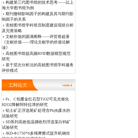
构建第三代图书馆的技术思考——以上
海大学图书馆为例
期刊撤销影响因子的构建及其与期刊影
响因子的关系
党校图书馆学科馆员制度建设现状分析
及完善策略
文献价值的圆满阐释——评贺巷超著
《文献价值——理论文献学的价值论解
读》
高校图书馆超高频RFID数据模型规范
研究
基于层次分析法的高校图书馆学科服务
评价模式
Fe、C包覆金红石型TiO2可见光催化
H2O2降解阿特拉津的研究
铝土矿正浮选尾矿处理含Pb(Ⅱ)废水的
试验研究
SD系列高效低温捕收剂浮选某白钨矿
试验研究
JKD-Φ1750*6多绳摩擦式提升机钢丝