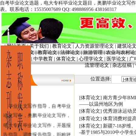
自考毕业论文选题，电大专科毕业论文题目，奥鹏毕业论文写作
表。联系电话：15535007689 QQ: 498886956 438160317
|
网站首页
|
关于我们
|
教育论文
|
人力资源管理论文
|
建筑论
文
|
奥鹏论文
|
教育论文
|
法律论文
|
旅游管理
|
农业与农村论
育
|
学前教育
|
中学教育
|
体育论文
|
心理学论文
|
医学论文
|
广
流管理论文
|
杂志征稿
|
位置选择:
[体育论文]
南方青少年BM
毕业论文写作指导，自考毕业
——以温州地区为例
[体育论文]
优秀游泳运动员
论文写作，奥鹏毕业论文写作，
[体育论文]
体育消费对提
电大专科毕业论文写作，开题报
[体育论文]
新疆7-18岁
-基于1985与2010中小
告指导，调查报告指导，职称评