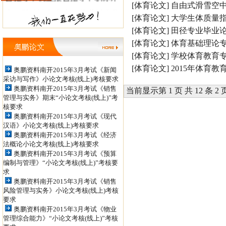
[体育论文]
自由式滑雪空
审，职称论文发表。 毕业论文指
[体育论文]
大学生体质量指
导QQ: 498886956 ，438160317信
[体育论文]
田径专业毕业论
箱：tianshanxiezuo@126.com 职
[体育论文]
体育基础理论专
[体育论文]
学校体育教育专
称论文发表QQ: 979934524，
[体育论文]
2015年体育
奥鹏资料南开2015年3月考试《新闻
852398450 投稿信箱：
采访与写作》小论文考核(线上)考核要求
奥鹏资料南开2015年3月考试《销售
当前显示第 1 页 共 12 条 2 
jiaoshizhijia888@126.com
管理与实务》期末“小论文考核(线上)”考
核要求
奥鹏资料南开2015年3月考试《现代
汉语》小论文考核(线上)考核要求
奥鹏资料南开2015年3月考试《经济
法概论小论文考核(线上)考核要求
奥鹏资料南开2015年3月考试《预算
编制与管理》“小论文考核(线上)”考核要
求
奥鹏资料南开2015年3月考试《销售
风险管理与实务》小论文考核(线上)考核
要求
奥鹏资料南开2015年3月考试《物业
管理综合能力》“小论文考核(线上)”考核