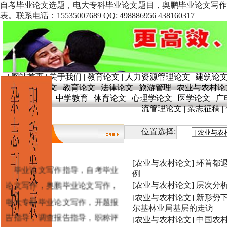
自考毕业论文选题，电大专科毕业论文题目，奥鹏毕业论文写作
表。联系电话：15535007689 QQ: 498886956 438160317
|
网站首页
|
关于我们
|
教育论文
|
人力资源管理论文
|
建筑论
文
|
奥鹏论文
|
教育论文
|
法律论文
|
旅游管理
|
农业与农村论
育
|
学前教育
|
中学教育
|
体育论文
|
心理学论文
|
医学论文
|
广
流管理论文
|
杂志征稿
|
位置选择:
[农业与农村论文]
环首都退
毕业论文写作指导，自考毕业
例
论文写作，奥鹏毕业论文写作，
[农业与农村论文]
层次分
[农业与农村论文]
新形势
电大专科毕业论文写作，开题报
尔基林业局基层的走访
告指导，调查报告指导，职称评
[农业与农村论文]
中国农