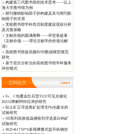
构建第三代图书馆的技术思考——以上
海大学图书馆为例
期刊撤销影响因子的构建及其与期刊影
响因子的关系
党校图书馆学科馆员制度建设现状分析
及完善策略
文献价值的圆满阐释——评贺巷超著
《文献价值——理论文献学的价值论解
读》
高校图书馆超高频RFID数据模型规范
研究
基于层次分析法的高校图书馆学科服务
评价模式
Fe、C包覆金红石型TiO2可见光催化
H2O2降解阿特拉津的研究
铝土矿正浮选尾矿处理含Pb(Ⅱ)废水的
试验研究
SD系列高效低温捕收剂浮选某白钨矿
试验研究
JKD-Φ1750*6多绳摩擦式提升机钢丝