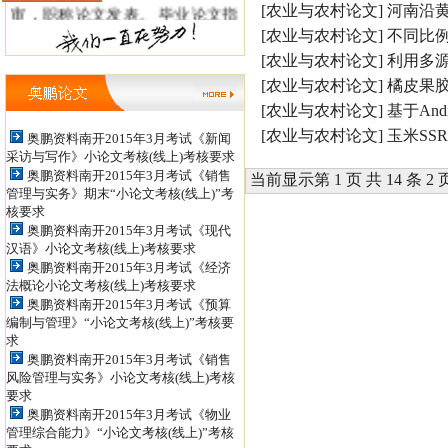
审，职称论文发表。 毕业论文指
[农业与农村论文]
河南沿
[农业与农村论文]
不同比
导QQ: 498886956 ，438160317信
[农业与农村论文]
利用多
箱：tianshanxiezuo@126.com 职
[农业与农村论文]
橘皮果
称论文发表QQ: 979934524，
[农业与农村论文]
基于An
[农业与农村论文]
玉米SS
852398450 投稿信箱：
奥鹏资料南开2015年3月考试《新闻
采访与写作》小论文考核(线上)考核要求
jiaoshizhijia888@126.com
奥鹏资料南开2015年3月考试《销售
当前显示第 1 页 共 14 条 2 
管理与实务》期末“小论文考核(线上)”考
核要求
奥鹏资料南开2015年3月考试《现代
汉语》小论文考核(线上)考核要求
奥鹏资料南开2015年3月考试《经济
法概论小论文考核(线上)考核要求
奥鹏资料南开2015年3月考试《预算
编制与管理》“小论文考核(线上)”考核要
求
奥鹏资料南开2015年3月考试《销售
风险管理与实务》小论文考核(线上)考核
要求
奥鹏资料南开2015年3月考试《物业
管理综合能力》“小论文考核(线上)”考核